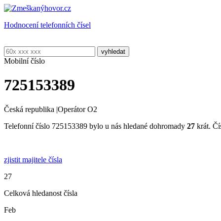
Hodnocení telefonních čísel
Mobilní číslo
725153389
Česká republika
|
Operátor O2
Telefonní číslo 725153389 bylo u nás hledané dohromady
27
krát. Čí
zjistit majitele čísla
27
Celková hledanost čísla
Feb