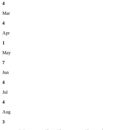
4
Mar
4
Apr
1
May
7
Jun
4
Jul
4
Aug
3