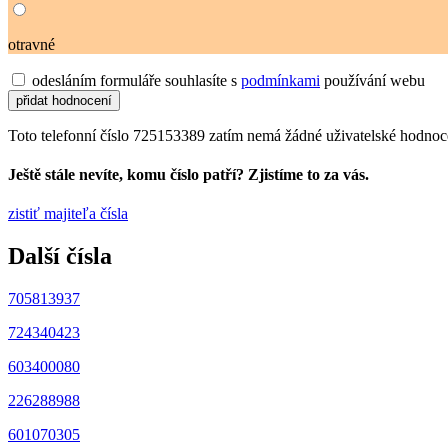
otravné
odesláním formuláře souhlasíte s
podmínkami
používání webu
Toto telefonní číslo 725153389 zatím nemá žádné uživatelské hodnoc
Ještě stále nevíte, komu číslo patří? Zjistíme to za vás.
zistiť majiteľa čísla
Další čísla
705813937
724340423
603400080
226288988
601070305