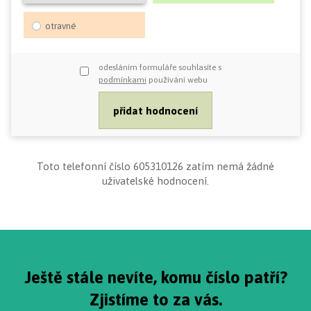
otravné
odesláním formuláře souhlasíte s
podmínkami
používání webu
Toto telefonní číslo 605310126 zatím nemá žádné
uživatelské hodnocení.
Ještě stále nevíte, komu číslo patří?
Zjistíme to za vás.