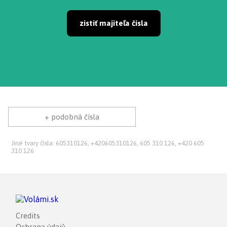
zistiť majiteľa čísla
+ podobná čísla
Jiné tvary čísla: 605310126, +420605310126, 605 310 126, +420 605
310 126
Credits
Ochrana údajů