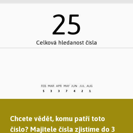
25
Celková hledanost čísla
FEB
MAR
APR
MAY
JUN
JUL
AUG
5
3
3
7
4
2
1
Chcete vědět, komu patří toto
číslo? Majitele čísla zjistíme do 3