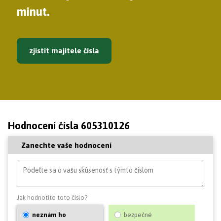
minut.
zjistit majitele čísla
Hodnocení čísla 605310126
Zanechte vaše hodnocení
Jak hodnotíte toto číslo?
neznám ho
bezpečné