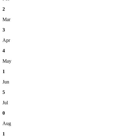
2
Mar
3
Apr
4
May
1
Jun
5
Jul
0
Aug
1