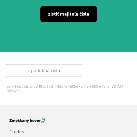
zistiť majiteľa čísla
+ podobná čísla
Jiné tvary čísla: 724805678, +420724805678, 724 805 678, +420 724
805 678
Credits