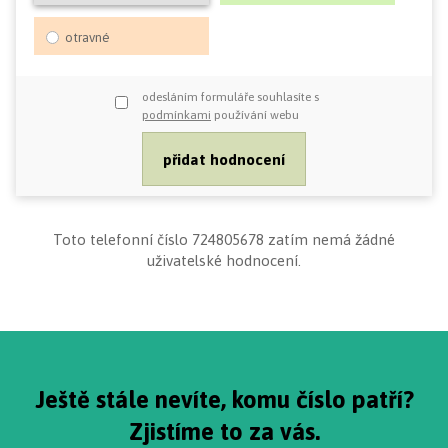
otravné
odesláním formuláře souhlasíte s
podmínkami
používání webu
Toto telefonní číslo 724805678 zatím nemá žádné
uživatelské hodnocení.
Ještě stále nevíte, komu číslo patří?
Zjistíme to za vás.