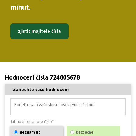
minut.
zjistit majitele čísla
Hodnocení čísla 724805678
Zanechte vaše hodnocení
Jak hodnotíte toto číslo?
neznám ho
bezpečné