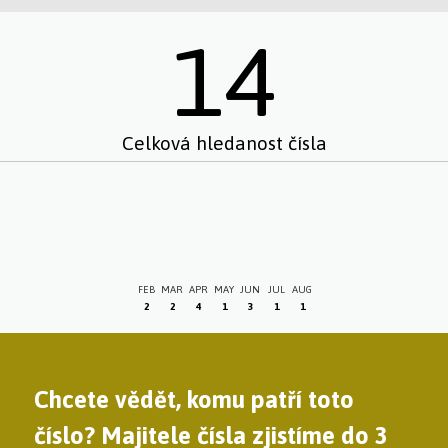
14
Celková hledanost čísla
FEB
MAR
APR
MAY
JUN
JUL
AUG
2
2
4
1
3
1
1
Chcete vědět, komu patří toto
číslo? Majitele čísla zjistíme do 3