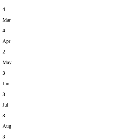
4
Mar
4
Apr
2
May
3
Jun
3
Jul
3
Aug
3