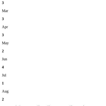
3
Mar
3
Apr
3
May
2
Jun
4
Jul
1
Aug
2