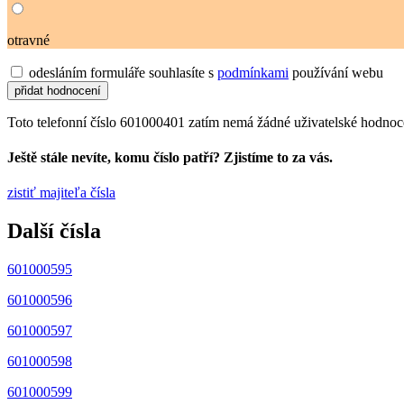
otravné
odesláním formuláře souhlasíte s
podmínkami
používání webu
Toto telefonní číslo 601000401 zatím nemá žádné uživatelské hodnoc
Ještě stále nevíte, komu číslo patří? Zjistíme to za vás.
zistiť majiteľa čísla
Další čísla
601000595
601000596
601000597
601000598
601000599