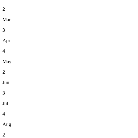
2
Mar
3
Apr
4
May
2
Jun
3
Jul
4
Aug
2