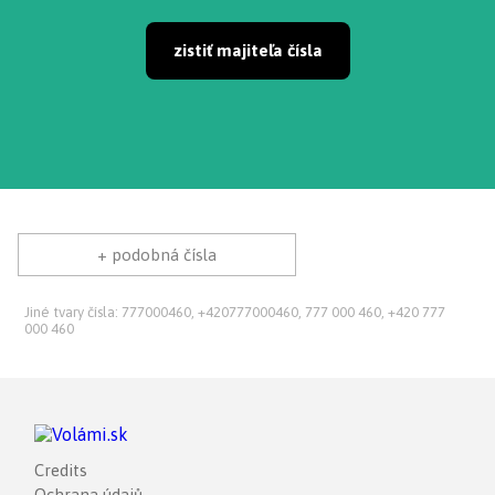
zistiť majiteľa čísla
+ podobná čísla
Jiné tvary čísla: 777000460, +420777000460, 777 000 460, +420 777
000 460
Credits
Ochrana údajů