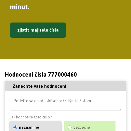
minut.
zjistit majitele čísla
Hodnocení čísla 777000460
Zanechte vaše hodnocení
Jak hodnotíte toto číslo?
neznám ho
bezpečné