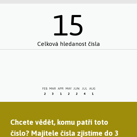
15
Celková hledanost čísla
FEB
MAR
APR
MAY
JUN
JUL
AUG
2
3
1
2
2
4
1
Chcete vědět, komu patří toto
číslo? Majitele čísla zjistíme do 3