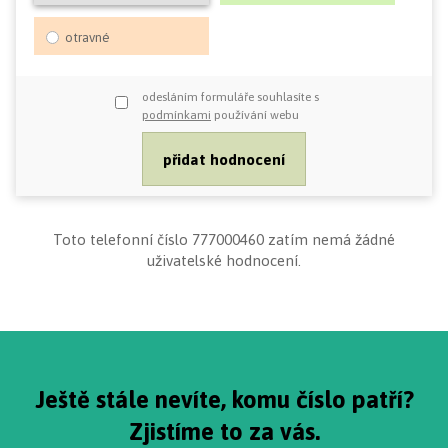
otravné
odesláním formuláře souhlasíte s
podmínkami
používání webu
Toto telefonní číslo 777000460 zatím nemá žádné
uživatelské hodnocení.
Ještě stále nevíte, komu číslo patří?
Zjistíme to za vás.