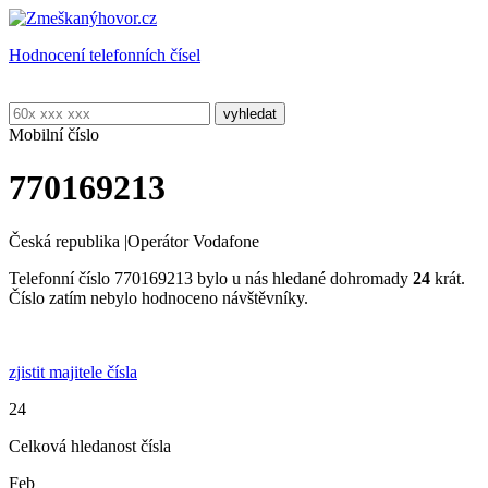
Hodnocení telefonních čísel
Mobilní číslo
770169213
Česká republika
|
Operátor Vodafone
Telefonní číslo 770169213 bylo u nás hledané dohromady
24
krát.
Číslo zatím nebylo hodnoceno návštěvníky.
zjistit majitele čísla
24
Celková hledanost čísla
Feb