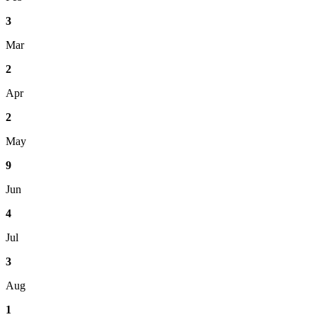
3
Mar
2
Apr
2
May
9
Jun
4
Jul
3
Aug
1