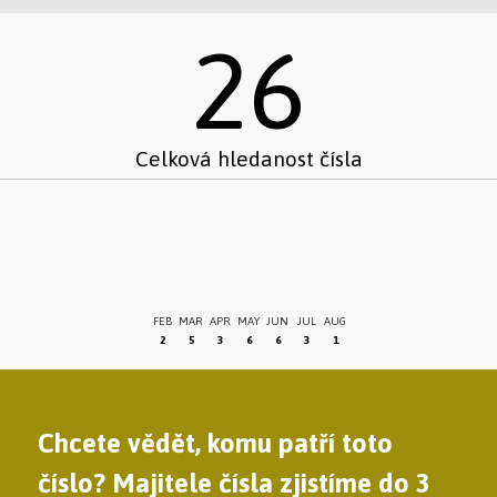
26
Celková hledanost čísla
FEB
MAR
APR
MAY
JUN
JUL
AUG
2
5
3
6
6
3
1
Chcete vědět, komu patří toto
číslo? Majitele čísla zjistíme do 3