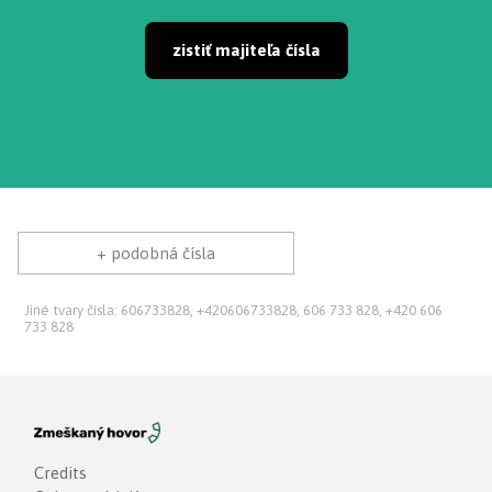
zistiť majiteľa čísla
+ podobná čísla
Jiné tvary čísla: 606733828, +420606733828, 606 733 828, +420 606
733 828
Credits