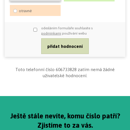
otravné
odesláním formuláře souhlasíte s
podmínkami
používání webu
Toto telefonní číslo 606733828 zatím nemá žádné
uživatelské hodnocení.
Ještě stále nevíte, komu číslo patří?
Zjistíme to za vás.