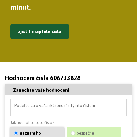
minut.
zjistit majitele čísla
Hodnocení čísla 606733828
Zanechte vaše hodnocení
Jak hodnotíte toto číslo?
neznám ho
bezpečné